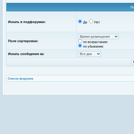
П
Искать в подфорумах:
Да
Нет
Поле сортировки:
по возрастанию
по убыванию
Искать сообщения за:
Список форумов