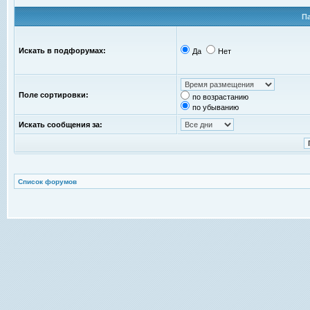
П
Искать в подфорумах:
Да
Нет
Поле сортировки:
по возрастанию
по убыванию
Искать сообщения за:
Список форумов