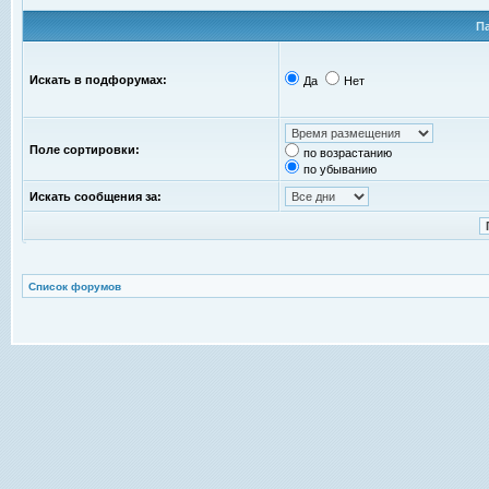
П
Искать в подфорумах:
Да
Нет
Поле сортировки:
по возрастанию
по убыванию
Искать сообщения за:
Список форумов