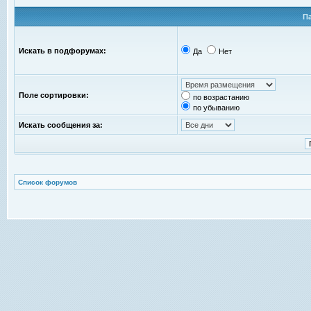
П
Искать в подфорумах:
Да
Нет
Поле сортировки:
по возрастанию
по убыванию
Искать сообщения за:
Список форумов