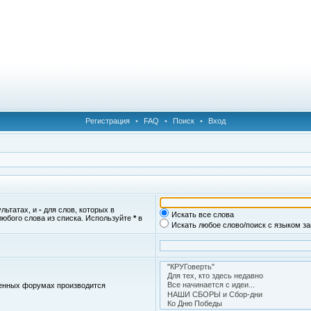
Регистрация
•
FAQ
•
Поиск
•
Вход
ультатах, и
-
для слов, которых в
Искать все слова
любого слова из списка. Используйте
*
в
Искать любое слово/поиск с языком з
женных форумах производится