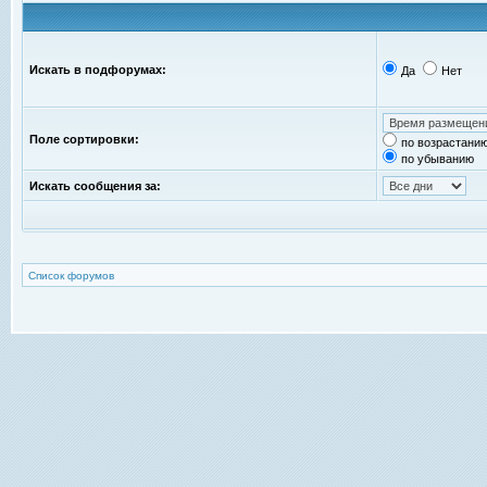
Искать в подфорумах:
Да
Нет
Поле сортировки:
по возрастани
по убыванию
Искать сообщения за:
Список форумов