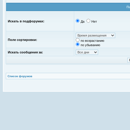
П
Искать в подфорумах:
Да
Нет
Поле сортировки:
по возрастанию
по убыванию
Искать сообщения за:
Список форумов