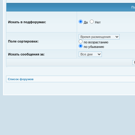
П
Искать в подфорумах:
Да
Нет
Поле сортировки:
по возрастанию
по убыванию
Искать сообщения за:
Список форумов