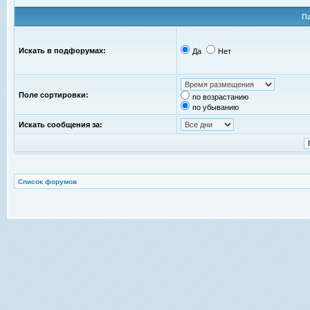
П
Искать в подфорумах:
Да
Нет
Поле сортировки:
по возрастанию
по убыванию
Искать сообщения за:
Список форумов