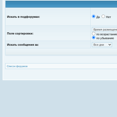
Искать в подфорумах:
Да
Нет
Поле сортировки:
по возрастани
по убыванию
Искать сообщения за:
Список форумов