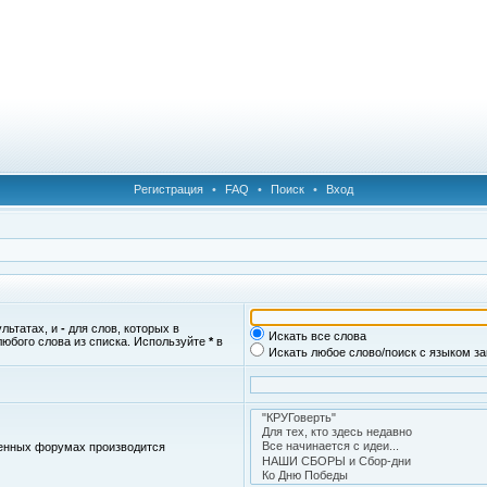
Регистрация
•
FAQ
•
Поиск
•
Вход
ультатах, и
-
для слов, которых в
Искать все слова
любого слова из списка. Используйте
*
в
Искать любое слово/поиск с языком з
женных форумах производится