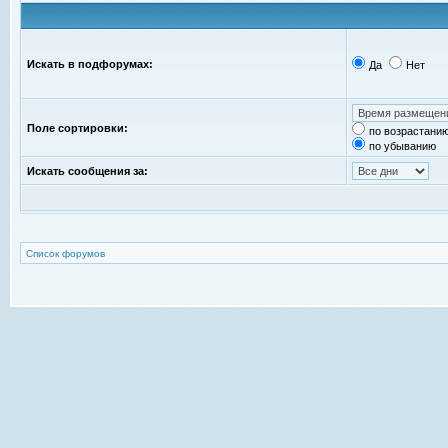
Искать в подфорумах:
Да
Нет
Поле сортировки:
по возрастани
по убыванию
Искать сообщения за:
Список форумов