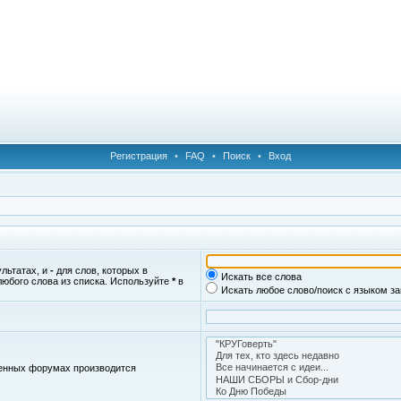
Регистрация
•
FAQ
•
Поиск
•
Вход
ультатах, и
-
для слов, которых в
Искать все слова
любого слова из списка. Используйте
*
в
Искать любое слово/поиск с языком з
женных форумах производится