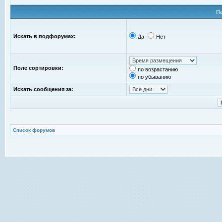
П
Искать в подфорумах:
Да
Нет
Поле сортировки:
по возрастанию
по убыванию
Искать сообщения за:
Список форумов