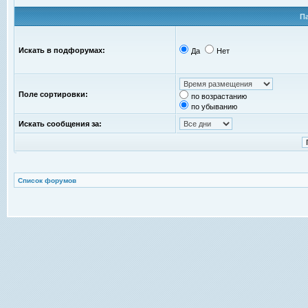
П
Искать в подфорумах:
Да
Нет
Поле сортировки:
по возрастанию
по убыванию
Искать сообщения за:
Список форумов