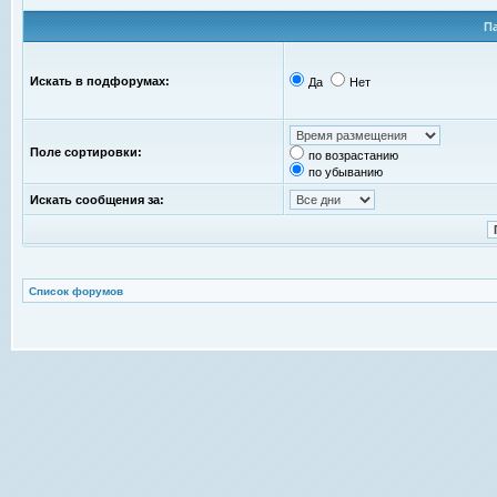
П
Искать в подфорумах:
Да
Нет
Поле сортировки:
по возрастанию
по убыванию
Искать сообщения за:
Список форумов