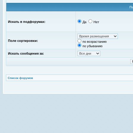
П
Искать в подфорумах:
Да
Нет
Поле сортировки:
по возрастанию
по убыванию
Искать сообщения за:
Список форумов