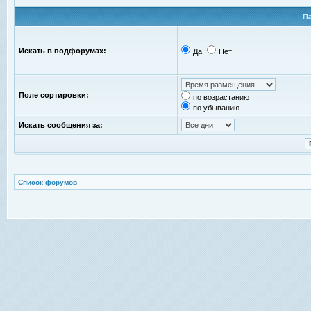
П
Искать в подфорумах:
Да
Нет
Поле сортировки:
по возрастанию
по убыванию
Искать сообщения за:
Список форумов