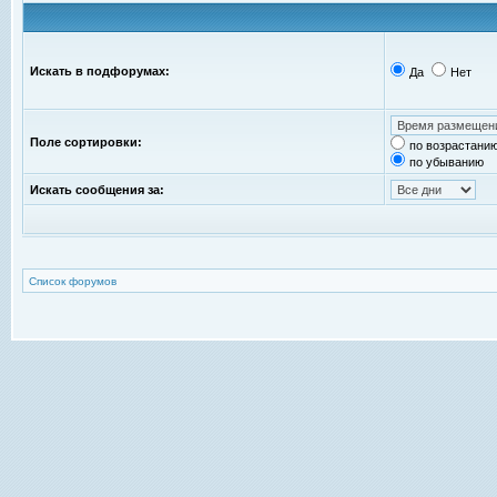
Искать в подфорумах:
Да
Нет
Поле сортировки:
по возрастани
по убыванию
Искать сообщения за:
Список форумов