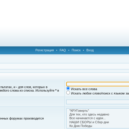
Регистрация
•
FAQ
•
Поиск
•
Вход
ультатах, и
-
для слов, которых в
Искать все слова
любого слова из списка. Используйте
*
в
Искать любое слово/поиск с языком з
женных форумах производится