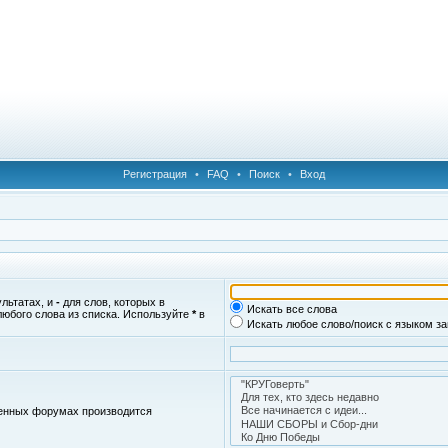
Регистрация
•
FAQ
•
Поиск
•
Вход
ультатах, и
-
для слов, которых в
Искать все слова
любого слова из списка. Используйте
*
в
Искать любое слово/поиск с языком з
женных форумах производится