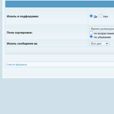
Искать в подфорумах:
Да
Нет
Поле сортировки:
по возрастани
по убыванию
Искать сообщения за:
Список форумов