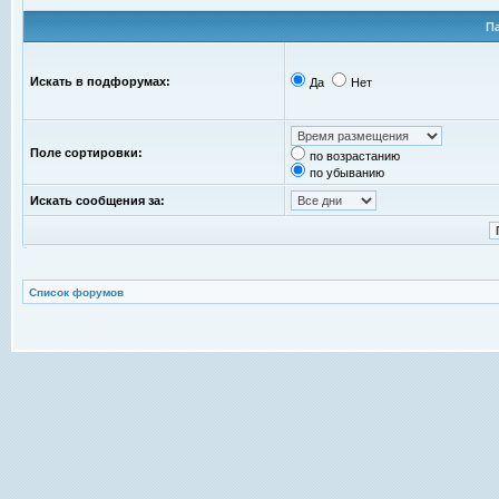
П
Искать в подфорумах:
Да
Нет
Поле сортировки:
по возрастанию
по убыванию
Искать сообщения за:
Список форумов