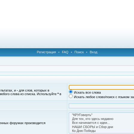
Регистрация
•
FAQ
•
Поиск
•
Вход
ультатах, и
-
для слов, которых в
Искать все слова
любого слова из списка. Используйте
*
в
Искать любое слово/поиск с языком з
женных форумах производится