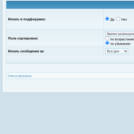
Искать в подфорумах:
Да
Нет
Поле сортировки:
по возрастани
по убыванию
Искать сообщения за:
Список форумов