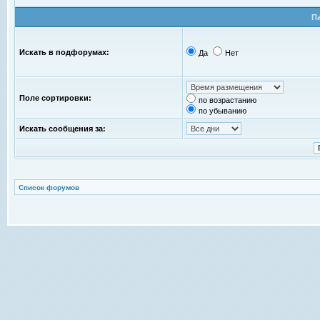
П
Искать в подфорумах:
Да
Нет
Поле сортировки:
по возрастанию
по убыванию
Искать сообщения за:
Список форумов