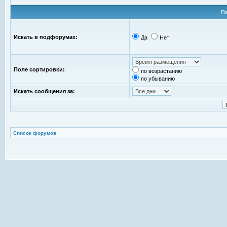
П
Искать в подфорумах:
Да
Нет
Поле сортировки:
по возрастанию
по убыванию
Искать сообщения за:
Список форумов