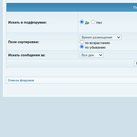
П
Искать в подфорумах:
Да
Нет
Поле сортировки:
по возрастанию
по убыванию
Искать сообщения за:
Список форумов