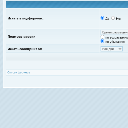
Искать в подфорумах:
Да
Нет
Поле сортировки:
по возрастани
по убыванию
Искать сообщения за:
Список форумов