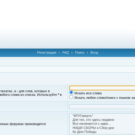
Регистрация
•
FAQ
•
Поиск
•
Вход
ультатах, и
-
для слов, которых в
Искать все слова
любого слова из списка. Используйте
*
в
Искать любое слово/поиск с языком з
женных форумах производится