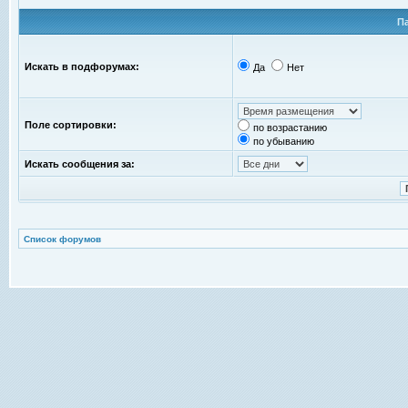
П
Искать в подфорумах:
Да
Нет
Поле сортировки:
по возрастанию
по убыванию
Искать сообщения за:
Список форумов