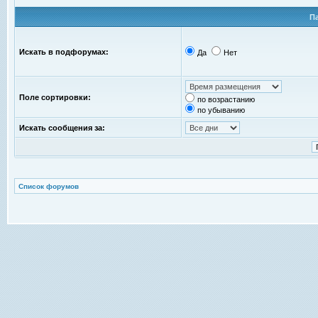
П
Искать в подфорумах:
Да
Нет
Поле сортировки:
по возрастанию
по убыванию
Искать сообщения за:
Список форумов