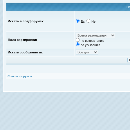
П
Искать в подфорумах:
Да
Нет
Поле сортировки:
по возрастанию
по убыванию
Искать сообщения за:
Список форумов