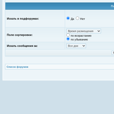
П
Искать в подфорумах:
Да
Нет
Поле сортировки:
по возрастанию
по убыванию
Искать сообщения за:
Список форумов