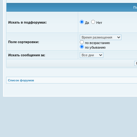
П
Искать в подфорумах:
Да
Нет
Поле сортировки:
по возрастанию
по убыванию
Искать сообщения за:
Список форумов