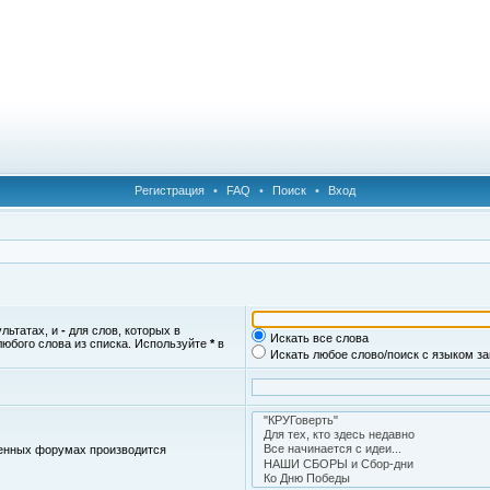
Регистрация
•
FAQ
•
Поиск
•
Вход
ультатах, и
-
для слов, которых в
Искать все слова
любого слова из списка. Используйте
*
в
Искать любое слово/поиск с языком з
женных форумах производится