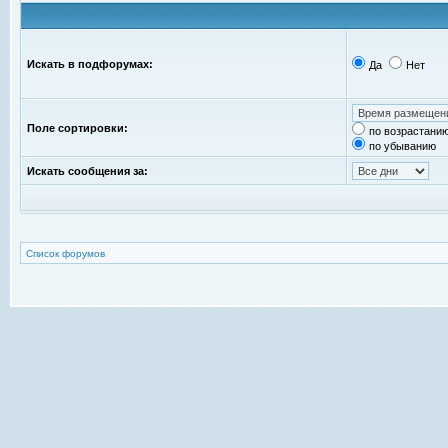
Искать в подфорумах:
Да
Нет
Поле сортировки:
по возрастани
по убыванию
Искать сообщения за:
Список форумов