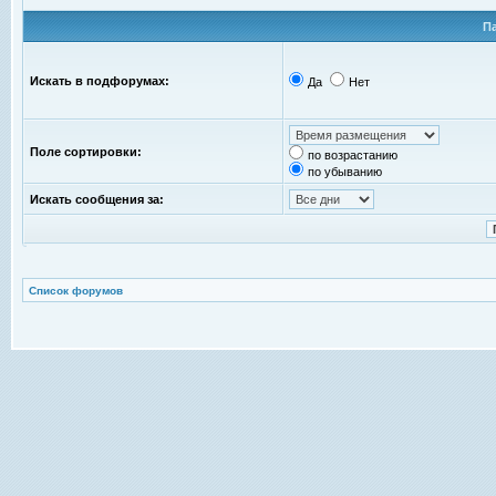
П
Искать в подфорумах:
Да
Нет
Поле сортировки:
по возрастанию
по убыванию
Искать сообщения за:
Список форумов