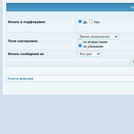
П
Искать в подфорумах:
Да
Нет
Поле сортировки:
по возрастанию
по убыванию
Искать сообщения за:
Список форумов