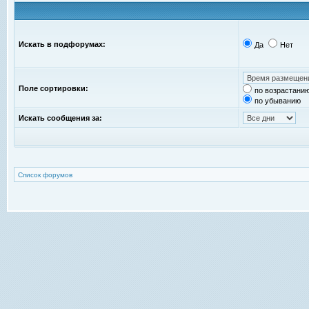
Искать в подфорумах:
Да
Нет
Поле сортировки:
по возрастани
по убыванию
Искать сообщения за:
Список форумов