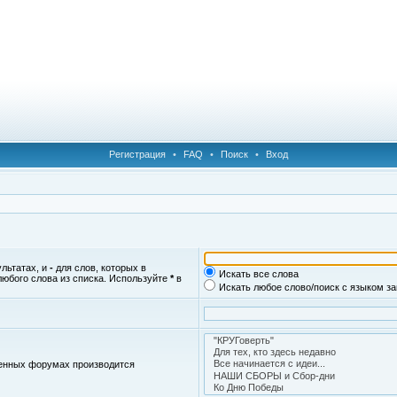
Регистрация
•
FAQ
•
Поиск
•
Вход
ультатах, и
-
для слов, которых в
Искать все слова
любого слова из списка. Используйте
*
в
Искать любое слово/поиск с языком з
женных форумах производится