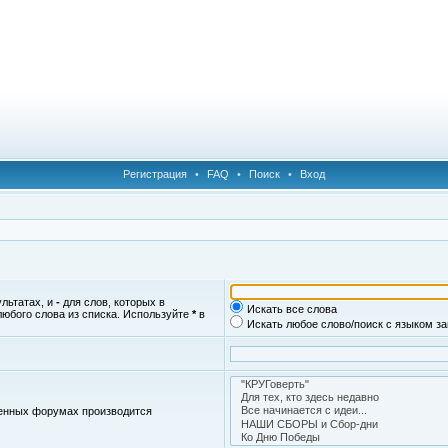
Регистрация
•
FAQ
•
Поиск
•
Вход
ультатах, и
-
для слов, которых в
Искать все слова
любого слова из списка. Используйте
*
в
Искать любое слово/поиск с языком з
женных форумах производится