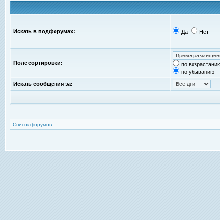
Искать в подфорумах:
Да
Нет
Поле сортировки:
по возрастани
по убыванию
Искать сообщения за:
Список форумов