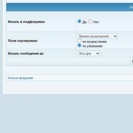
П
Искать в подфорумах:
Да
Нет
Поле сортировки:
по возрастанию
по убыванию
Искать сообщения за:
Список форумов