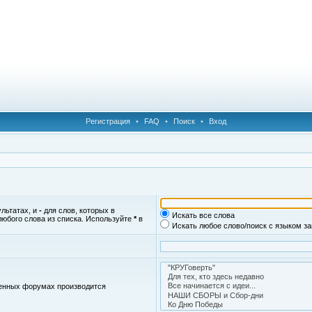
Регистрация
•
FAQ
•
Поиск
•
Вход
ультатах, и
-
для слов, которых в
Искать все слова
любого слова из списка. Используйте
*
в
Искать любое слово/поиск с языком з
женных форумах производится