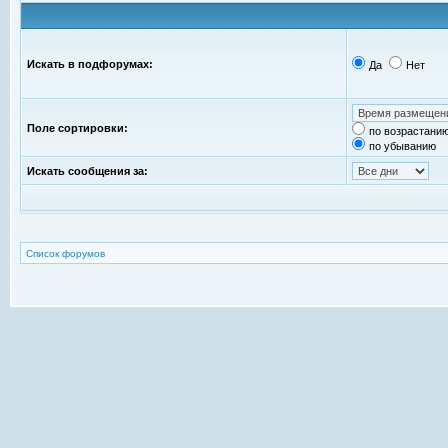
Искать в подфорумах:
Да
Нет
Поле сортировки:
по возрастани
по убыванию
Искать сообщения за:
Список форумов