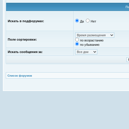
П
Искать в подфорумах:
Да
Нет
Поле сортировки:
по возрастанию
по убыванию
Искать сообщения за:
Список форумов