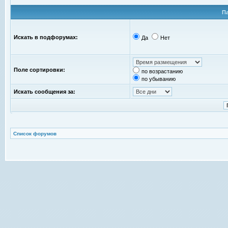
П
Искать в подфорумах:
Да
Нет
Поле сортировки:
по возрастанию
по убыванию
Искать сообщения за:
Список форумов