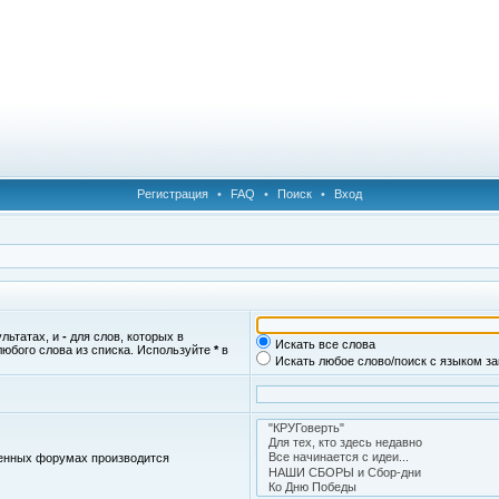
Регистрация
•
FAQ
•
Поиск
•
Вход
ультатах, и
-
для слов, которых в
Искать все слова
любого слова из списка. Используйте
*
в
Искать любое слово/поиск с языком з
женных форумах производится