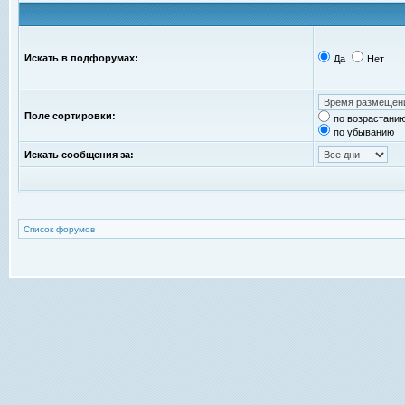
Искать в подфорумах:
Да
Нет
Поле сортировки:
по возрастани
по убыванию
Искать сообщения за:
Список форумов