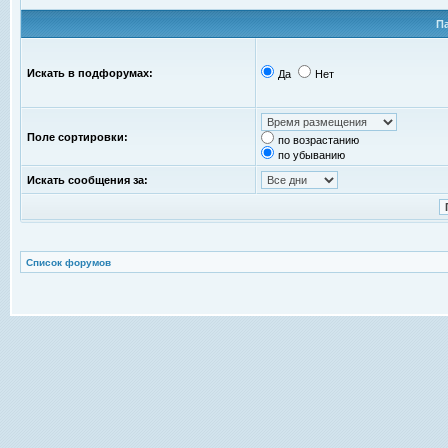
П
Искать в подфорумах:
Да
Нет
Поле сортировки:
по возрастанию
по убыванию
Искать сообщения за:
Список форумов