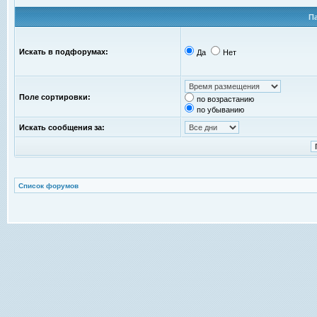
П
Искать в подфорумах:
Да
Нет
Поле сортировки:
по возрастанию
по убыванию
Искать сообщения за:
Список форумов