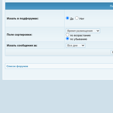
П
Искать в подфорумах:
Да
Нет
Поле сортировки:
по возрастанию
по убыванию
Искать сообщения за:
Список форумов