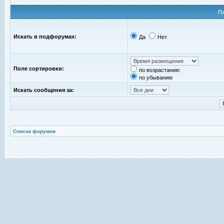
П
Искать в подфорумах:
Да
Нет
Поле сортировки:
по возрастанию
по убыванию
Искать сообщения за:
Список форумов