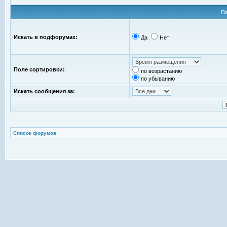
П
Искать в подфорумах:
Да
Нет
Поле сортировки:
по возрастанию
по убыванию
Искать сообщения за:
Список форумов