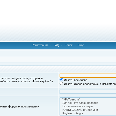
Регистрация
•
FAQ
•
Поиск
•
Вход
ультатах, и
-
для слов, которых в
Искать все слова
любого слова из списка. Используйте
*
в
Искать любое слово/поиск с языком з
женных форумах производится