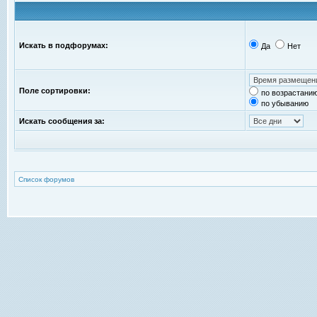
Искать в подфорумах:
Да
Нет
Поле сортировки:
по возрастани
по убыванию
Искать сообщения за:
Список форумов