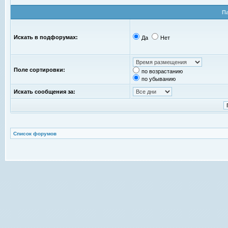
П
Искать в подфорумах:
Да
Нет
Поле сортировки:
по возрастанию
по убыванию
Искать сообщения за:
Список форумов