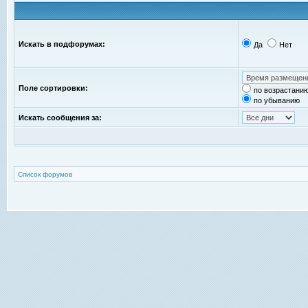
Искать в подфорумах:
Да
Нет
Поле сортировки:
по возрастани
по убыванию
Искать сообщения за:
Список форумов