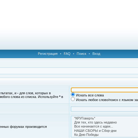
Регистрация
•
FAQ
•
Поиск
•
Вход
ультатах, и
-
для слов, которых в
Искать все слова
любого слова из списка. Используйте
*
в
Искать любое слово/поиск с языком з
женных форумах производится