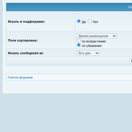
П
Искать в подфорумах:
Да
Нет
Поле сортировки:
по возрастанию
по убыванию
Искать сообщения за:
Список форумов