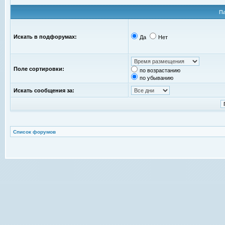
П
Искать в подфорумах:
Да
Нет
Поле сортировки:
по возрастанию
по убыванию
Искать сообщения за:
Список форумов