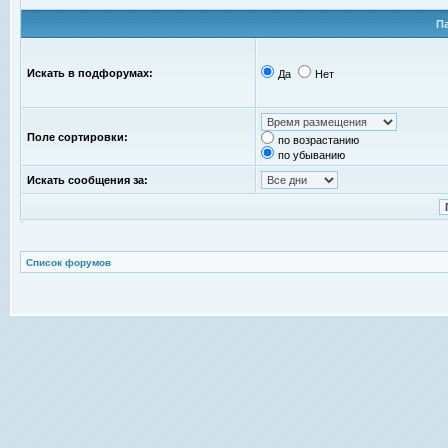
П
Искать в подфорумах:
Да
Нет
Поле сортировки:
по возрастанию
по убыванию
Искать сообщения за:
Список форумов