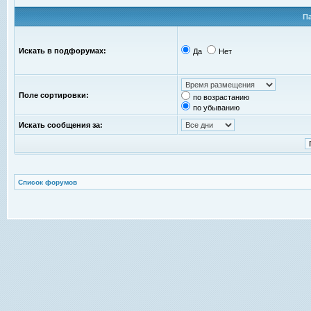
П
Искать в подфорумах:
Да
Нет
Поле сортировки:
по возрастанию
по убыванию
Искать сообщения за:
Список форумов